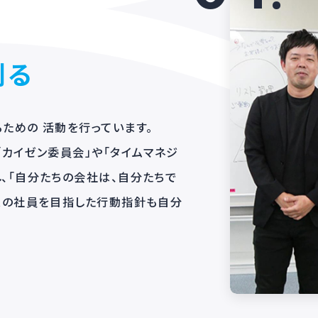
向きに生き生きと仕事
04
で創る
にするための 活動を行っています。