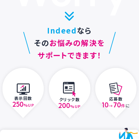
Indeed
なら
その
お悩みの解決を
サポートできます！
表示回数
応募数
クリック数
250
10
70
200
%UP
→
件
に
%UP