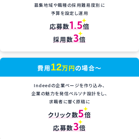
募集地域や職種の採用難易度別に
予算を設定し運用
1.5
応募数
倍
3
採用数
倍
12
費用
万円
の場合〜
Indeedの企業ページを作り込み、
企業の魅力を発信ペルソナ設計をし、
求職者に響く原稿に
5
クリック数
倍
3
応募数
倍